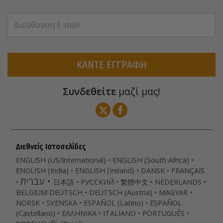
ΚΑΝΤΕ ΕΓΓΡΑΦΗ
Συνδεθείτε
μαζί μας!
Διεθνείς Ιστοσελίδες
ENGLISH (US/International)
ENGLISH (South Africa)
ENGLISH (India)
ENGLISH (Ireland)
DANSK
FRANÇAIS
עברית
日本語
РУССКИЙ
繁體中文
NEDERLANDS
BELGIUM
DEUTSCH
DEUTSCH (Austria)
MAGYAR
NORSK
SVENSKA
ESPAÑOL (Latino)
ESPAÑOL
(Castellano)
ΕΛΛΗΝΙΚA
ITALIANO
PORTUGUÊS