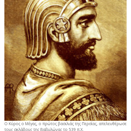
Ο Κύρος ο Μέγας, ο πρώτος βασιλιάς της Περσίας, απελευθέρωσε
τους σκλάβους της Βαβυλώνας το 539 π.Χ.