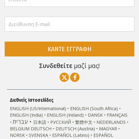
ΚΑΝΤΕ ΕΓΓΡΑΦΗ
Συνδεθείτε
μαζί μας!
Διεθνείς Ιστοσελίδες
ENGLISH (US/International)
ENGLISH (South Africa)
ENGLISH (India)
ENGLISH (Ireland)
DANSK
FRANÇAIS
עברית
日本語
РУССКИЙ
繁體中文
NEDERLANDS
BELGIUM
DEUTSCH
DEUTSCH (Austria)
MAGYAR
NORSK
SVENSKA
ESPAÑOL (Latino)
ESPAÑOL