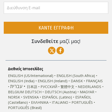
ΚΑΝΤΕ ΕΓΓΡΑΦΗ
Συνδεθείτε
μαζί μας!
Διεθνείς Ιστοσελίδες
ENGLISH (US/International)
ENGLISH (South Africa)
ENGLISH (India)
ENGLISH (Ireland)
DANSK
FRANÇAIS
עברית
日本語
РУССКИЙ
繁體中文
NEDERLANDS
BELGIUM
DEUTSCH
DEUTSCH (Austria)
MAGYAR
NORSK
SVENSKA
ESPAÑOL (Latino)
ESPAÑOL
(Castellano)
ΕΛΛΗΝΙΚA
ITALIANO
PORTUGUÊS
PORTUGUÊS (Brasil)‎