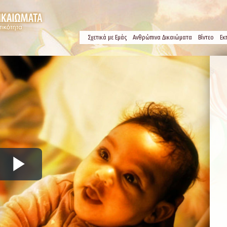
Σχετικά µε Εμάς
Ανθρώπινα Δικαιώματα
Βίντεο
Εκ
Play
Video