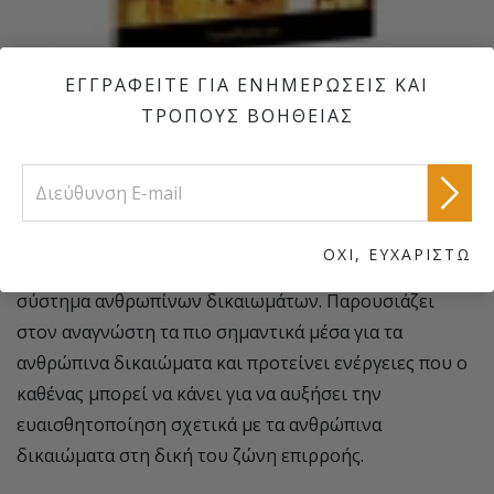
ΕΓΓΡΑΦΕΙΤΕ ΓΙΑ ΕΝΗΜΕΡΩΣΕΙΣ ΚΑΙ
24 ΑΝΤΙΤΥΠΑ ΑΠΟ ΤΟ ΒΙΒΛΙΑΡΑΚΙ
Η ΙΣΤΟΡΙΑ ΤΩΝ
ΤΡΟΠΟΥΣ ΒΟΗΘΕΙΑΣ
ΑΝΘΡΩΠΙΝΩΝ ΔΙΚΑΙΩΜΑΤΩΝ
Ως συνοδευτικό βιβλιαράκι του φιλμ
Η Ιστορία των
Ανθρωπίνων Δικαιωμάτων,
αυτή η έκδοση προσφέρει
μια βασική εισαγωγή στα ανθρώπινα δικαιώματα,
ΟΧΙ, ΕΥΧΑΡΙΣΤΩ
σκιαγραφώντας την εξέλιξή τους μέσα στο μοντέρνο
σύστημα ανθρωπίνων δικαιωμάτων. Παρουσιάζει
στον αναγνώστη τα πιο σημαντικά μέσα για τα
ανθρώπινα δικαιώματα και προτείνει ενέργειες που ο
καθένας μπορεί να κάνει για να αυξήσει την
ευαισθητοποίηση σχετικά με τα ανθρώπινα
δικαιώματα στη δική του ζώνη επιρροής.