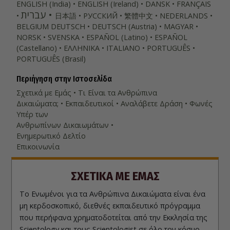
ENGLISH (India)
ENGLISH (Ireland)
DANSK
FRANÇAIS
עברית
日本語
РУССКИЙ
繁體中文
NEDERLANDS
BELGIUM
DEUTSCH
DEUTSCH (Austria)
MAGYAR
NORSK
SVENSKA
ESPAÑOL (Latino)
ESPAÑOL
(Castellano)
ΕΛΛΗΝΙΚA
ITALIANO
PORTUGUÊS
PORTUGUÊS (Brasil)‎
Περιήγηση στην Ιστοσελίδα
Σχετικά µε Εμάς
Τι Είναι τα Ανθρώπινα
Δικαιώματα;
Εκπαιδευτικοί
Αναλάβετε Δράση
Φωνές
Υπέρ των
Ανθρωπίνων Δικαιωμάτων
Ενημερωτικό Δελτίο
Επικοινωνία
ΣΧΕΤΙΚΑ ΜΕ ΕΜΑΣ
Το Ενωμένοι για τα Ανθρώπινα Δικαιώματα είναι ένα
μη κερδοσκοπικό, διεθνές εκπαιδευτικό πρόγραμμα
που περήφανα χρηματοδοτείται από την Εκκλησία της
Scientology και τους Scientologist σε όλο τον κόσμο.