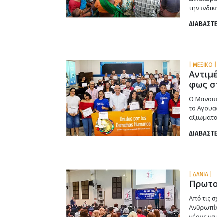
την ινδικ
ΔΙΑΒΑΣΤΕ
| ΜΕΞΙΚΟ |
Αντιμέ
φως σ
Ο Μανουέ
το Αγουασ
αξιωματο
ΔΙΑΒΑΣΤΕ
| ΔΑΝΙΑ |
Πρωτο
Από τις 
Ανθρωπίν
νέους να