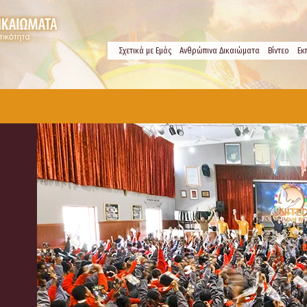
Σχετικά µε Εμάς
Ανθρώπινα Δικαιώματα
Βίντεο
Εκ