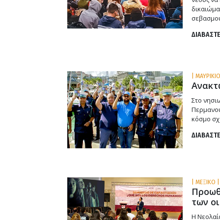
δικαιώμα
σεβασμού
ΔΙΑΒΑΣΤΕ
| ΜΑΥΡΙΚΙΟ
Ανακτ
Στο νησι
Περμανού
κόσμο σχ
ΔΙΑΒΑΣΤΕ
| ΜΕΞΙΚΟ |
Προωθ
των ο
Η Νεολαί