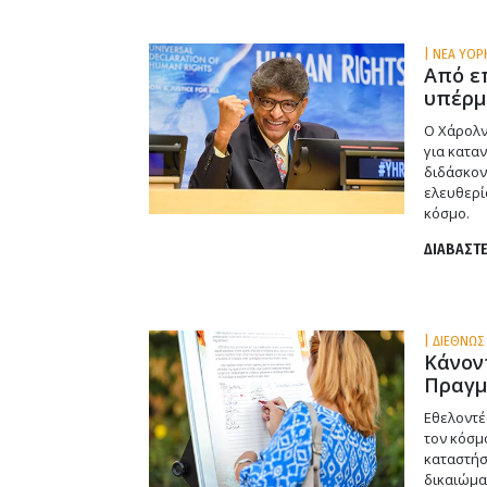
| ΝΕΑ ΥΟΡ
Από ε
υπέρμ
Ο Χάρολν
για κατα
διδάσκον
ελευθερί
κόσμο.
ΔΙΑΒΑΣΤΕ
| ΔΙΕΘΝΩΣ 
Κάνον
Πραγμ
Εθελοντέ
τον κόσμ
καταστήσ
δικαιώμα