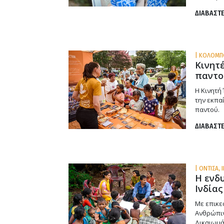
ΔΙΑΒΑΣΤΕ
| ΚΟΛΟΜΠΟ
Κινητ
παντο
Η Κινητή
την εκπα
παντού.
ΔΙΑΒΑΣΤΕ
| ΟΝΤΙΣΑ, Ι
Η ενδ
Ινδίας
Με επικε
Ανθρώπιν
Δικαιωμά