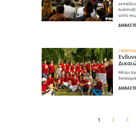
εκπαίδευ
Ανάπτυξη
ώστε να 
ΔΙΑΒΑΣΤΕ
| ΜΠΑΓΚΛΑ
Ενδυν
Δικαι
Μέσω της
δικαιώμα
ΔΙΑΒΑΣΤΕ
1
2
3