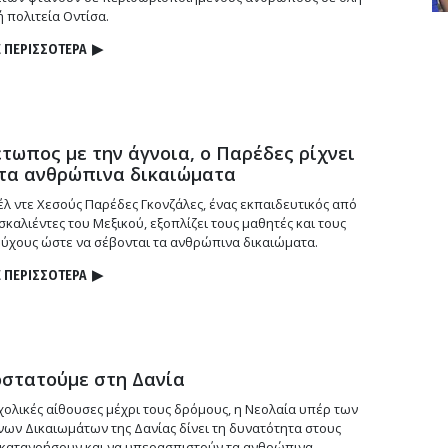
ή πολιτεία Οντίσα.
 ΠΕΡΙΣΣΟΤΕΡΑ
▶
τωπος με την άγνοια, ο Παρέδες ρίχνει
τα ανθρώπινα δικαιώματα
λ ντε Χεσούς Παρέδες Γκονζάλες, ένας εκπαιδευτικός από
καλιέντες του Μεξικού, εξοπλίζει τους μαθητές και τους
ύχους ώστε να σέβονται τα ανθρώπινα δικαιώματα.
 ΠΕΡΙΣΣΟΤΕΡΑ
▶
στατούμε στη Δανία
σχολικές αίθουσες μέχρι τους δρόμους, η Νεολαία υπέρ των
ων Δικαιωμάτων της Δανίας δίνει τη δυνατότητα στους
 κατανοήσουν και να υπερασπιστούν τα ανθρώπινα