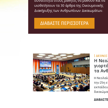
δυνατότητα στους μαθητές να μάθουν και να
υιοθετήσουν τα 30 άρθρα της Οικουμενικής
Διακήρυξης των Ανθρωπίνων Δικαιωμάτων.
ΔΙΑΒΑΣΤΕ ΠΕΡΙΣΣΟΤΕΡΑ
| ΔΙΕΘΝΩΣ 
Η Νεο
γιορτά
τα Αν
Η Νεολαί
την 25η ε
εκπαίδευ
δικαιώμα
ΔΙΑΒΑΣΤΕ