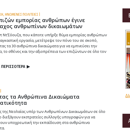
ΚΗ, ΗΝΩΜΕΝΕΣ ΠΟΛΙΤΕΙΕΣ |
πιζών εμπορίας ανθρώπων έγινε
αχος ανθρωπίνων δικαιωμάτων
τ Ντ’Σόουζα, που κάποτε υπήρξε θύμα εμπορίας ανθρώπων
ναγκαστική εργασία, μετέτρεψε τον πόνο του σε σκοπό,
τας τα 30 ανθρώπινα δικαιώματα για να εμπνεύσει την
α, το σθένος και την αξιοπρέπεια των επιζώντων σε όλο τον
 ΠΕΡΙΣΣΟΤΕΡΑ
▶
|
ΔΙ
τας τα Ανθρώπινα Δικαιώματα
ατικότητα
ς της Νεολαίας υπέρ των Ανθρωπίνων Δικαιωμάτων σε όλο
ο διεξάγουν εκστρατείες συλλογής υπογραφών για να
ουν υποχρεωτική την εκπαίδευση στα ανθρώπινα
τα.