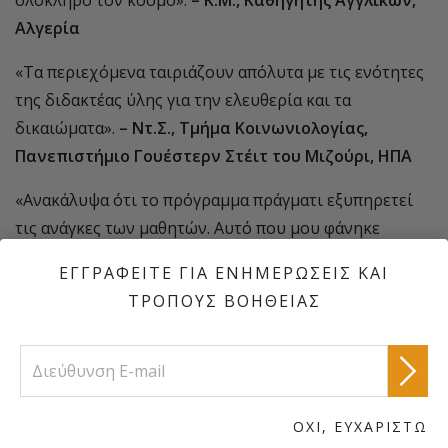
ολόκληρο τον κόσμο».
– K.Μ., Καθηγητής Αγγλικών,
Αλγερία
«Τα περιεχόμενα ταιριάζουν απόλυτα με τις ενότητες
της διδακτέας ύλης για την ελευθερία και τα
δικαιώματα».
– Ντ.Σ., Τμήμα Κοινωνιολογίας,
Πανεπιστήμιο Γουέστερν Στέιτ του Μιζούρι, ΗΠΑ
«Ανακάλυψα ότι το πρόγραμμα πράγματι εξυπηρετεί
τις ανάγκες των μαθητών. Αυτό που μου φάνηκε
εξαιρετικά χρήσιμο ήταν το βίντεο και τα
ΕΓΓΡΑΦΕΙΤΕ ΓΙΑ ΕΝΗΜΕΡΩΣΕΙΣ ΚΑΙ
παραδείγματα που περιέχονται στο DVD. Δε δίνει
ΤΡΟΠΟΥΣ ΒΟΗΘΕΙΑΣ
απλώς πληροφορίες στους μαθητές σχετικά με τα
ανθρώπινα δικαιώματα, αλλά δείχνει και τον
αντίκτυπο στην καθημερινή τους ζωή. Όσον αφορά
τους μαθητές που το είδαν μέχρι τώρα, η ανταπόκρισή
τους ήταν μεγάλη και έδειξαν ότι έχουν κατανοήσει
ΟΧΙ, ΕΥΧΑΡΙΣΤΩ