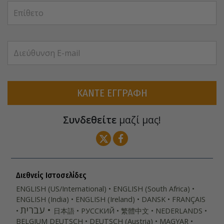
ΚΑΝΤΕ ΕΓΓΡΑΦΗ
Συνδεθείτε
μαζί μας!
Διεθνείς Ιστοσελίδες
ENGLISH (US/International)
ENGLISH (South Africa)
ENGLISH (India)
ENGLISH (Ireland)
DANSK
FRANÇAIS
עברית
日本語
РУССКИЙ
繁體中文
NEDERLANDS
BELGIUM
DEUTSCH
DEUTSCH (Austria)
MAGYAR