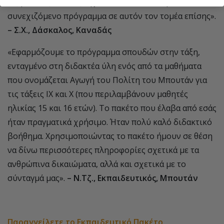
τις βασικές έννοιες. Σχεδιάζω να υλοποιήσω ένα
συνεχιζόμενο πρόγραμμα σε αυτόν τον τομέα επίσης».
– Σ.Χ., Δάσκαλος, Καναδάς
«Εφαρμόζουμε το πρόγραμμα σπουδών στην τάξη,
ενταγμένο στη διδακτέα ύλη ενός από τα μαθήματα
που ονομάζεται Αγωγή του Πολίτη του Μπουτάν για
τις τάξεις IX και X (που περιλαμβάνουν μαθητές
ηλικίας 15 και 16 ετών). Το πακέτο που έλαβα από εσάς
ήταν πραγματικά χρήσιμο. Ήταν πολύ καλό διδακτικό
βοήθημα. Χρησιμοποιώντας το πακέτο ήμουν σε θέση
να δίνω περισσότερες πληροφορίες σχετικά με τα
ανθρώπινα δικαιώματα, αλλά και σχετικά με το
σύνταγμά μας».
– Ν.Τζ., Εκπαιδευτικός, Μπουτάν
Παραγγείλετε το Εκπαιδευτικό Πακέτο