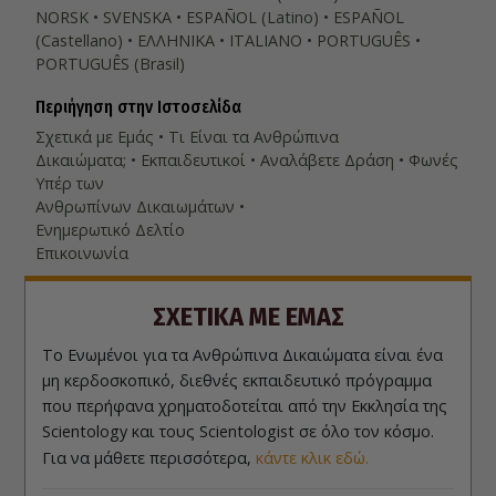
NORSK
SVENSKA
ESPAÑOL (Latino)
ESPAÑOL
(Castellano)
ΕΛΛΗΝΙΚA
ITALIANO
PORTUGUÊS
PORTUGUÊS (Brasil)‎
Περιήγηση στην Ιστοσελίδα
Σχετικά µε Εμάς
Τι Είναι τα Ανθρώπινα
Δικαιώματα;
Εκπαιδευτικοί
Αναλάβετε Δράση
Φωνές
Υπέρ των
Ανθρωπίνων Δικαιωμάτων
Ενημερωτικό Δελτίο
Επικοινωνία
ΣΧΕΤΙΚΑ ΜΕ ΕΜΑΣ
Το Ενωμένοι για τα Ανθρώπινα Δικαιώματα είναι ένα
μη κερδοσκοπικό, διεθνές εκπαιδευτικό πρόγραμμα
που περήφανα χρηματοδοτείται από την Εκκλησία της
Scientology και τους Scientologist σε όλο τον κόσμο.
Για να μάθετε περισσότερα,
κάντε κλικ εδώ.