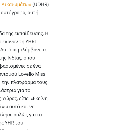
ν Δικαιωμάτων
(UDHR)
α αυτόγραφα, αυτή
δα της εκπαίδευσης. Η
α έκαναν τη YHRI
. Αυτό περιλάμβανε το
της Ινδίας, όπου
 βασισμένες σε ένα
νισμού Lovello Miss
ν την πλατφόρμα τους
άστρια για το
 χώρας, είπε: «Εκείνη
ίνω αυτό και να
ίλησε απλώς για τα
ης YHR του