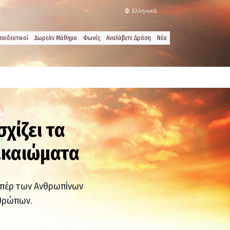
Ελληνικά
παιδευτικοί
Δωρεάν Μάθημα
Φωνές
Αναλάβετε Δράση
Νέα
χίζει τα
Δικαιώματα
υπέρ των Ανθρωπίνων
νθρώπων.