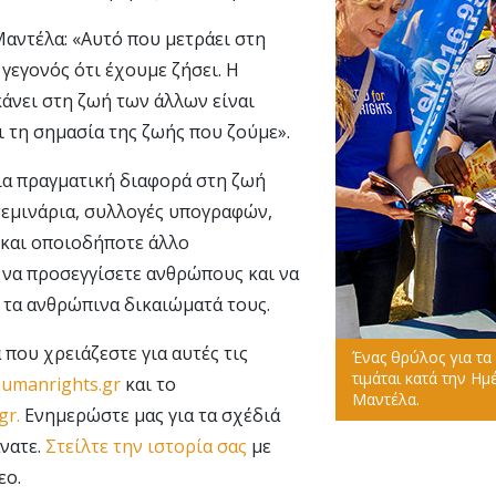
αντέλα: «Αυτό που μετράει στη
 γεγονός ότι έχουμε ζήσει. Η
άνει στη ζωή των άλλων είναι
ι τη σημασία της ζωής που ζούμε».
ια πραγματική διαφορά στη ζωή
σεμινάρια, συλλογές υπογραφών,
 και οποιοδήποτε άλλο
 να προσεγγίσετε ανθρώπους και να
 τα ανθρώπινα δικαιώματά τους.
 που χρειάζεστε για αυτές τις
Ένας θρύλος για τα
τιμάται κατά την Η
umanrights.gr
και το
Μαντέλα.
gr.
Ενημερώστε μας για τα σχέδιά
άνατε.
Στείλτε την ιστορία σας
με
εο.