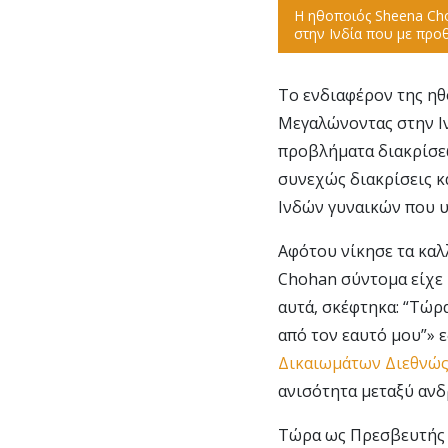
Η ηθοποιός Sheena Cho
στην Ινδία που με προ
Το ενδιαφέρον της η
Μεγαλώνοντας στην Ινδ
προβλήματα διακρίσεω
συνεχώς διακρίσεις κα
Ινδών γυναικών που υ
Αφότου νίκησε τα καλλ
Chohan σύντομα είχε ρ
αυτά, σκέφτηκα: “Τώρ
από τον εαυτό μου”» 
Δικαιωμάτων Διεθνώ
ανισότητα μεταξύ ανδ
Τώρα ως Πρεσβευτής τ