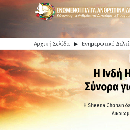
Αρχική Σελίδα
▶
Ενημερωτικό Δελτί
Η Ινδή 
Σύνορα γι
Η Sheena Chohan δε
Δικαιωμ