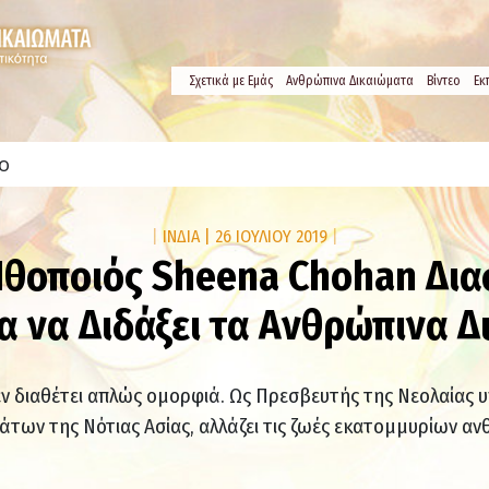
Σχετικά µε Εμάς
Ανθρώπινα Δικαιώματα
Βίντεο
Εκ
ο
|
ΙΝΔΙΑ
|
26 ΙΟΥΛΙΟΥ 2019
|
Ηθοποιός Sheena Chohan Διασ
α να Διδάξει τα Ανθρώπινα 
ν διαθέτει απλώς ομορφιά. Ως Πρεσβευτής της Νεολαίας 
άτων της Νότιας Ασίας, αλλάζει τις ζωές εκατομμυρίων α