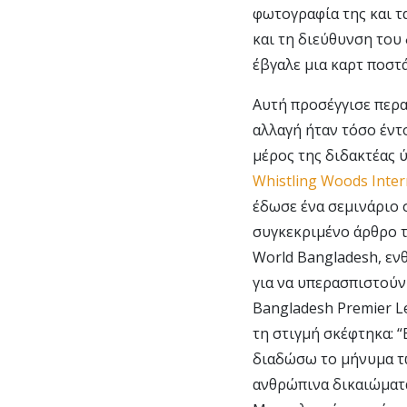
φωτογραφία της και τ
και τη διεύθυνση του
έβγαλε μια καρτ ποστ
Αυτή προσέγγισε περα
αλλαγή ήταν τόσο έντ
μέρος της διδακτέας 
Whistling Woods Inter
έδωσε ένα σεμινάριο σ
συγκεκριμένο άρθρο τ
World Bangladesh, εν
για να υπερασπιστούν
Bangladesh Premier L
τη στιγμή σκέφτηκα: 
διαδώσω το μήνυμα τω
ανθρώπινα δικαιώματα