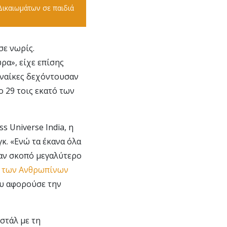
Δικαιωμάτων σε παιδιά
σε νωρίς.
ρα», είχε επίσης
γυναίκες δεχόντουσαν
ο 29 τοις εκατό των
s Universe India, η
γκ. «Ενώ τα έκανα όλα
ναν σκοπό μεγαλύτερο
ρ των Ανθρωπίνων
ου αφορούσε την
στάλ με τη