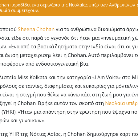
han παραδίδει ένα σεμινάριο της Νεολαίας υπέρ των Ανθρωπίνων 
θυμία συμμετέχουν.
θοποιού
Sheena Chohan
για τα ανθρώπινα δικαιώματα άρχι
ία, είδε ότι παρά το γεγονός ότι ήταν μια «πνευματική χώ
ν. «Ένα από τα βασικά ζητήματα στην Ινδία είναι ότι οι 
ι άνιση μεταχείριση» λέει η Chohan. Αυτό περιλαμβάνει τ
ποφέρουν από ενδοοικογενειακή βία.
ιστεία Miss Kolkata και την κατηγορία «I Am Voice» στο Mis
όλους σε ταινίες, διαφημίσεις και ευκαιρίες για μόντελιν
α είναι η στιγμή που θέλω να κάνω κάτι στη ζωή μου για έ
εξηγεί η Chohan. Βρήκε αυτόν τον σκοπό στη
Νεολαία υπέ
ς
(YHRI). «Ήταν μια απάντηση στην ερώτηση που έψαχνα π
ρών και γυναικών».
ης YHR της Νότιας Ασίας, η Chohan δημιούργησε καρτ πο