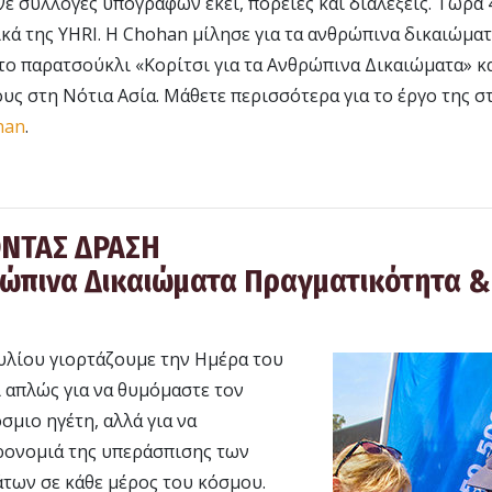
ε συλλογές υπογραφών εκεί, πορείες και διαλέξεις. Τώρα 
κά της YHRI. Η Chohan μίλησε για τα ανθρώπινα δικαιώμα
το παρατσούκλι «Κορίτσι για τα Ανθρώπινα Δικαιώματα» κ
ς στη Νότια Ασία. Μάθετε περισσότερα για το έργο της σ
ohan
.
ΝΤΑΣ ΔΡΑΣΗ
ρώπινα Δικαιώµατα Πραγματικότητα &
ουλίου γιορτάζουμε την Ημέρα του
ι απλώς για να θυμόμαστε τον
σμιο ηγέτη, αλλά για να
ρονομιά της υπεράσπισης των
των σε κάθε μέρος του κόσμου.