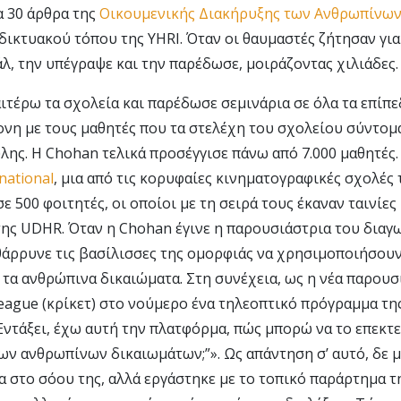
α 30 άρθρα της
Οικουμενικής Διακήρυξης των Ανθρωπίνω
 δικτυακού τόπου της YHRI. Όταν οι θαυμαστές ζήτησαν γι
άλ, την υπέγραψε και την παρέδωσε, μοιράζοντας χιλιάδες.
ιτέρω τα σχολεία και παρέδωσε σεμινάρια σε όλα τα επίπε
ονη με τους μαθητές που τα στελέχη του σχολείου σύντομ
ύλης. Η Chohan τελικά προσέγγισε πάνω από 7.000 μαθητές
national
, μια από τις κορυφαίες κινηματογραφικές σχολές 
ε 500 φοιτητές, οι οποίοι με τη σειρά τους έκαναν ταινίες
ης UDHR. Όταν η Chohan έγινε η παρουσιάστρια του διαγω
θάρρυνε τις βασίλισσες της ομορφιάς να χρησιμοποιήσου
 τα ανθρώπινα δικαιώματα. Στη συνέχεια, ως η νέα παρουσι
eague (κρίκετ) στο νούμερο ένα τηλεοπτικό πρόγραμμα της
“Εντάξει, έχω αυτή την πλατφόρμα, πώς μπορώ να το επεκτε
ν ανθρωπίνων δικαιωμάτων;”». Ως απάντηση σ’ αυτό, δε μ
 στο σόου της, αλλά εργάστηκε με το τοπικό παράρτημα τ