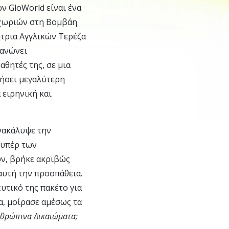
ν GloWorld είναι ένα
 χωριών στη Βομβάη
γήτρια Αγγλικών Τερέζα
γανώνει
αθητές της, σε μια
ήσει μεγαλύτερη
 ειρηνική και
ανακάλυψε την
 υπέρ των
ν, βρήκε ακριβώς
 αυτή την προσπάθεια.
υτικό της πακέτο για
α, μοίρασε αμέσως τα
Ανθρώπινα Δικαιώματα;