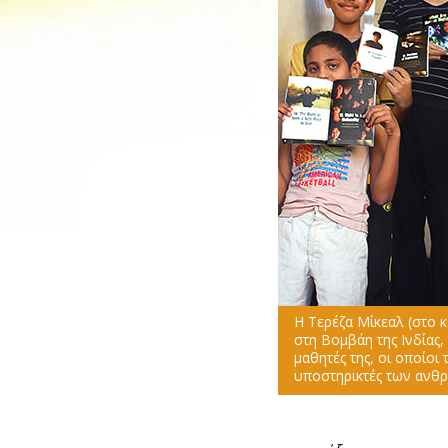
Η Τερέζα Μίκεαλ (στο 
στη Βομβάη της Ινδίας, 
μαθητές της, οι οποίοι
υποστηρικτές των ανθ