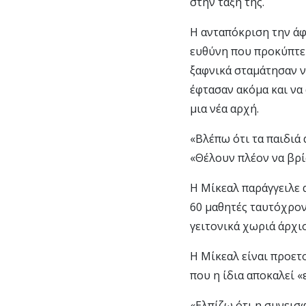
στην τάξη της.
Η ανταπόκριση την άφ
ευθύνη που προκύπτει
ξαφνικά σταμάτησαν ν
έφτασαν ακόμα και να
μια νέα αρχή.
«Βλέπω ότι τα παιδιά 
«Θέλουν πλέον να βρί
Η Μίκεαλ παράγγειλε 
60 μαθητές ταυτόχρον
γειτονικά χωριά άρχισ
Η Μίκεαλ είναι προετ
που η ίδια αποκαλεί «
«Ελπίζω ότι η συνεισφ