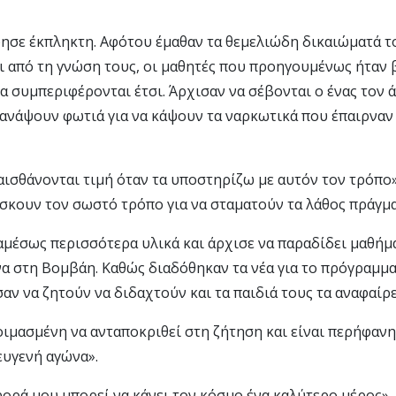
ησε έκπληκτη. Αφότου έμαθαν τα θεμελιώδη δικαιώματά τ
 από τη γνώση τους, οι μαθητές που προηγουμένως ήταν βί
α συμπεριφέρονται έτσι. Άρχισαν να σέβονται ο ένας τον ά
 ανάψουν φωτιά για να κάψουν τα ναρκωτικά που έπαιρναν
αισθάνονται τιμή όταν τα υποστηρίζω με αυτόν τον τρόπο»,
σκουν τον σωστό τρόπο για να σταματούν τα λάθος πράγμα
αμέσως περισσότερα υλικά και άρχισε να παραδίδει μαθήμα
α στη Βομβάη. Καθώς διαδόθηκαν τα νέα για το πρόγραμμα
αν να ζητούν να διδαχτούν και τα παιδιά τους τα αναφαίρ
οιμασμένη να ανταποκριθεί στη ζήτηση και είναι περήφανη
ευγενή αγώνα».
ορά μου μπορεί να κάνει τον κόσμο ένα καλύτερο μέρος», 