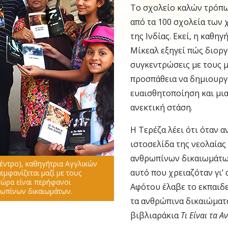
Το σχολείο καλών τρόπω
από τα 100 σχολεία των
της Ινδίας. Εκεί, η καθη
Μίκεαλ εξηγεί πώς διορ
συγκεντρώσεις με τους μ
προσπάθεια να δημιουργ
ευαισθητοποίηση και μια
ανεκτική στάση.
Η Τερέζα λέει ότι όταν 
ιστοσελίδα της νεολαίας
ανθρωπίνων δικαιωμάτω
κέντρο), καθηγήτρια Αγγλικών
αυτό που χρειαζόταν γι’
εμφανίζεται μαζί με τους
 τώρα είναι περήφανοι
Αφότου έλαβε το εκπαιδε
ρωπίνων δικαιωμάτων.
τα ανθρώπινα δικαιώματ
βιβλιαράκια
Τι Είναι τα 