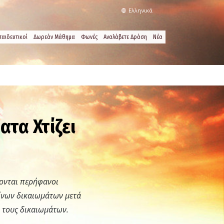
Ελληνικά
παιδευτικοί
Δωρεάν Μάθημα
Φωνές
Αναλάβετε Δράση
Νέα
τα Χτίζει
νονται περήφανοι
ίνων δικαιωμάτων μετά
 τους δικαιωμάτων.