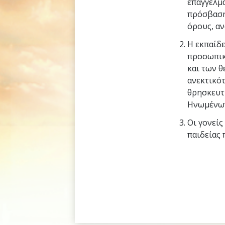
επαγγελμα
πρόσβαση 
όρους, αν
Η εκπαίδ
προσωπικ
και των θ
ανεκτικότ
θρησκευτ
Ηνωμένων
Οι γονείς
παιδείας 