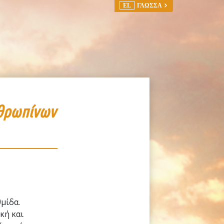
EL
ΓΛΩΣΣΑ
νθρωπίνων
µίδα.
κή και