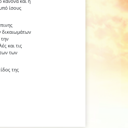
ό κανόνα και η
 υπό ίσους
ώπινης
ν δικαιωμάτων
 την
λές και τις
ήτων των
είδος της