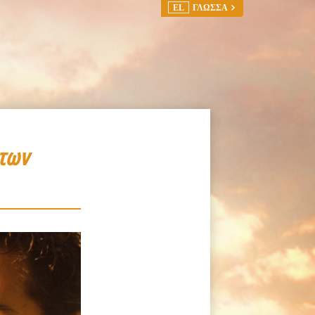
EL
ΓΛΩΣΣΑ
 των