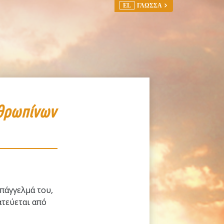
EL
ΓΛΩΣΣΑ
νθρωπίνων
επάγγελμά του,
ατεύεται από