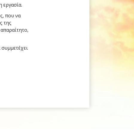
η εργασία.
ς, που να
ς της
 απαραίτητο,
α συμμετέχει