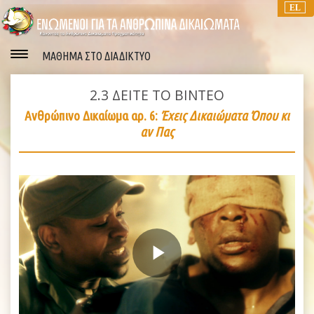
EL
ΜΑΘΗΜΑ ΣΤΟ ΔΙΑΔΙΚΤΥΟ
2.3
ΔΕΙΤΕ ΤΟ ΒΙΝΤΕΟ
Ανθρώπινο Δικαίωμα αρ. 6:
Έχεις Δικαιώματα Όπου κι
αν Πας
Play