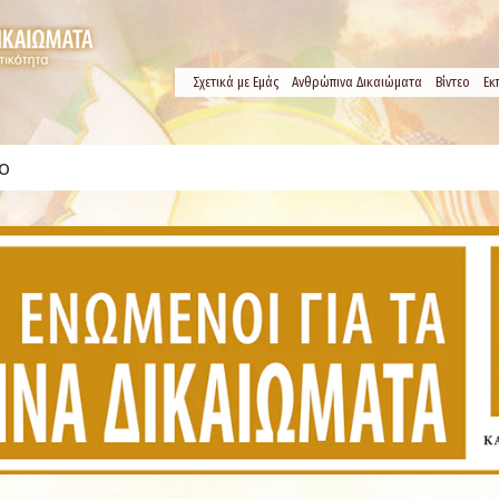
Σχετικά µε Εμάς
Ανθρώπινα Δικαιώματα
Βίντεο
Εκ
ο