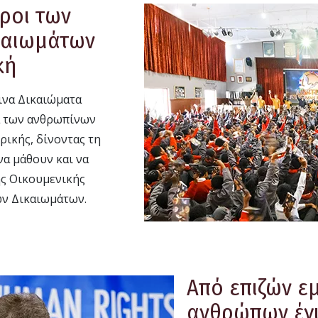
ροι των
καιωμάτων
κή
ινα Δικαιώματα
ά των ανθρωπίνων
ρικής, δίνοντας τη
να μάθουν και να
ης Οικουμενικής
ν Δικαιωμάτων.
Από επιζών ε
ανθρώπων έγι