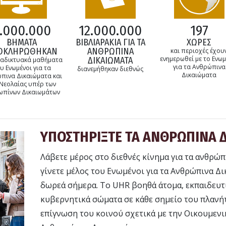
.000.000
12.000.000
197
ΒΗΜΑΤΑ
ΒΙΒΛΙΑΡΑΚΙΑ ΓΙΑ ΤΑ
ΧΩΡΕΣ
ΟΚΛΗΡΩΘΗΚΑΝ
ΑΝΘΡΩΠΙΝΑ
και περιοχές έχου
ενημερωθεί με το Ενωμ
ΔΙΚΑΙΩΜΑΤΑ
ιαδικτυακά μαθήματα
για τα Ανθρώπινα
υ Ενωμένοι για τα
διανεμήθηκαν διεθνώς
Δικαιώματα
πινα Δικαιώματα και
 Νεολαίας υπέρ των
ωπίνων Δικαιωμάτων
ΥΠΟΣΤΗΡΙΞΤΕ ΤΑ ΑΝΘΡΩΠΙΝΑ 
Λάβετε μέρος στο διεθνές κίνημα για τα ανθρώπ
γίνετε μέλος του Ενωμένοι για τα Ανθρώπινα Δι
δωρεά σήμερα. Το UHR βοηθά άτομα, εκπαιδευτ
κυβερνητικά σώματα σε κάθε σημείο του πλανή
επίγνωση του κοινού σχετικά με την Οικουμεν