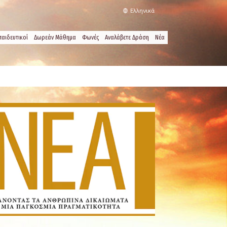
Ελληνικά
παιδευτικοί
Δωρεάν Μάθημα
Φωνές
Αναλάβετε Δράση
Νέα